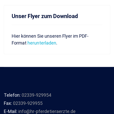
Unser Flyer zum Download
Hier können Sie unseren Flyer im PDF-
Format
herunterladen
.
Telefon:
02339-929954
Fax:
02339-929955
E-Mail:
info@hr-pferdetieraerzte.de