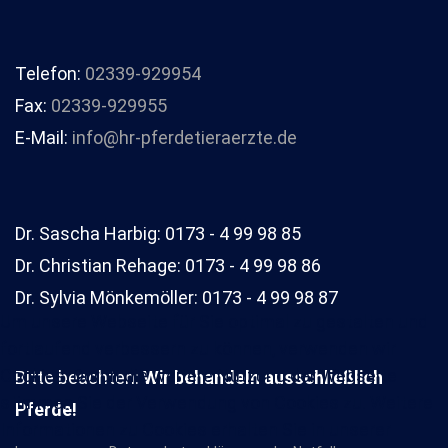
Telefon:
02339-929954
Fax:
02339-929955
E-Mail:
info@hr-pferdetieraerzte.de
Dr. Sascha Harbig: 0173 - 4 99 98 85
Dr. Christian Rehage: 0173 - 4 99 98 86
Dr. Sylvia Mönkemöller: 0173 - 4 99 98 87
Um unsere Webseite für Sie optimal zu gestalten und
fortlaufend verbessern zu können, verwenden wir
Cookies. Durch die weitere Nutzung der Webseite
Bitte beachten:
Wir behandeln ausschließlich
stimmen Sie der Verwendung von Cookies zu. Weitere
Pferde!
Informationen zu Cookies erhalten Sie in unserer