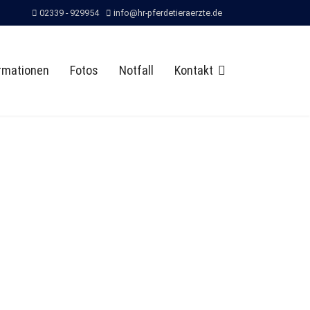
02339 - 929954
info@hr-pferdetieraerzte.de
rmationen
Fotos
Notfall
Kontakt